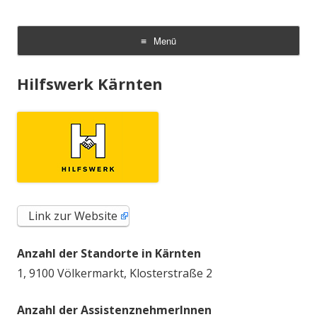
AmmA
Arbeitsgemeinschaft zur Begleitung von Menschen mit
Assistenzbedarf
Menü
Zum
Inhalt
Hilfswerk Kärnten
springen
Link zur Website
Anzahl der Standorte in Kärnten
1, 9100 Völkermarkt, Klosterstraße 2
Anzahl der AssistenznehmerInnen